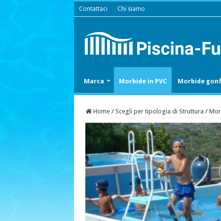
Contattaci
Chi siamo
Marca
Morbide in PVC
Morbide gonfi
Home
/
Scegli per tipologia di Struttura
/
Morb