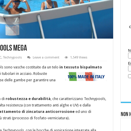
C
pools MEGA
N
C
,
Technypools
Leave a comment
1,549 Views
E
s sono vasche costituite da un telo
in tessuto bispalmato
 tubolari in acciaio.
Robuste
ase delle gambe per garantire una
à di
robustezza e durabilità
, che caratterizzano Technypools,
lta resistenza (con trattamento anti alghe e UV) e dalla
attamento di zincatura anticorrosione
ed uno di
Non h
ù strati (processo di fosfato-verniciatura).
da Technypools, con le bocche di aspirazione integrate alla