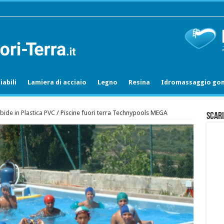
abili
Lamiera di acciaio
Legno
Resina
Idromassaggio gon
ide in Plastica PVC
/
Piscine fuori terra Technypools MEGA
Scari