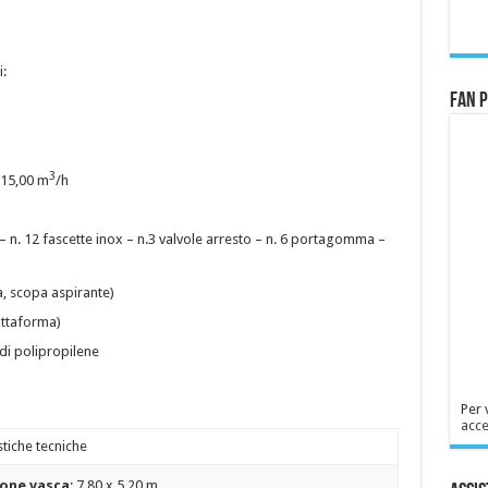
:
Fan 
3
15,00 m
/h
– n. 12 fascette inox – n.3 valvole arresto – n. 6 portagomma –
a, scopa aspirante)
attaforma)
 di polipropilene
Per 
acce
stiche tecniche
one vasca
: 7,80 x 5,20 m