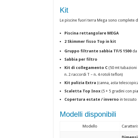
Kit
Le piscine fuori terra Mega sono complete di
Piscina rettangolare MEGA
2 Skimmer fisso Top in kit
Gruppo filtrante sabbia TF/S 1500
da 
Sabbia per filtro
Kit di collegamento C
(50 mt tubazioni 
n. 2 raccordi T – n. 4 rotoli teflon)
Kit pulizia Extra
(canna, asta telescopic
Scaletta Top Inox
(5 + 5 gradini con pi
Copertura estate / inverno
in tessuto
Modelli disponibili
Modello
Caratteri
Dimensi