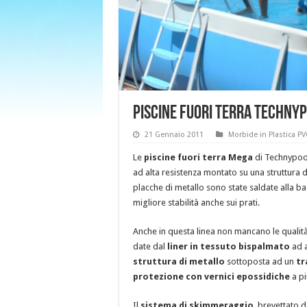
Piscine fuori terra Techny
21 Gennaio 2011
Morbide in Plastica PV
Le
piscine fuori terra Mega
di Technypool
ad alta resistenza montato su una struttura di
placche di metallo sono state saldate alla b
migliore stabilità anche sui prati.
Anche in questa linea non mancano le qualit
date dal
liner in tessuto bispalmato
ad a
struttura di metallo
sottoposta ad un
tr
protezione con vernici epossidiche
a pi
Il
sistema di skimmeraggio
, brevettato 