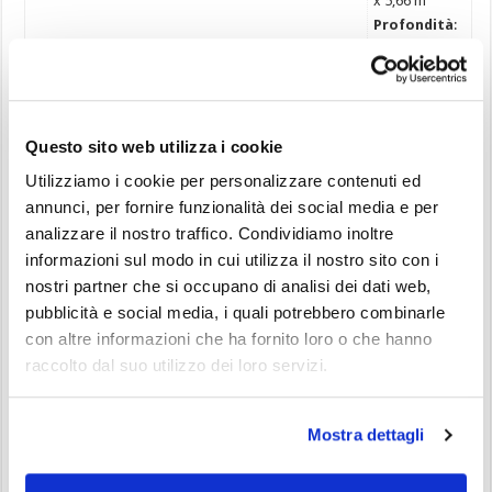
x 5,66 m
Profondità
:
1,25 m
Capacità
: 86
m³
Questo sito web utilizza i cookie
Garanzia
Utilizziamo i cookie per personalizzare contenuti ed
Tutti i prodotti fabbricati da Technypools sono corredati dalla
annunci, per fornire funzionalità dei social media e per
Garanzia del fabbricante, variabile di estensione a seconda dei
analizzare il nostro traffico. Condividiamo inoltre
modelli e che arriva, per le vasche piu’ importanti, sino a 15 anni dalla
informazioni sul modo in cui utilizza il nostro sito con i
data di acquisto. Si tratta di una garanzia con Formula Limited pro-
nostri partner che si occupano di analisi dei dati web,
rate, con una parte fissa a copertura totale.
pubblicità e social media, i quali potrebbero combinarle
Per i modelli
California
: Garanzia a copertura integrale sui primi due
con altre informazioni che ha fornito loro o che hanno
anni e parziale fino a 15 anni
raccolto dal suo utilizzo dei loro servizi.
Inoltre ogni prodotto che superi i controlli previsti dalla Normativa
ISO 9002 adottata alla Technypools, viene corredato dal certificato
Mostra dettagli
“Prodotto Italiano Garantito”.