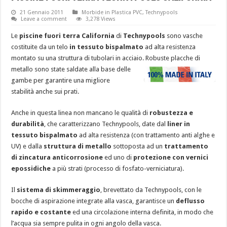
21 Gennaio 2011
Morbide in Plastica PVC
,
Technypools
Leave a comment
3,278 Views
Le
piscine fuori terra California
di
Technypools
sono vasche
costituite da un telo
in tessuto bispalmato
ad alta resistenza
montato su una struttura di tubolari in acciaio.
Robuste placche di
metallo sono state saldate alla base delle
gambe per garantire una migliore
stabilità anche sui prati.
Anche in questa linea non mancano le qualità di
robustezza e
durabilità
, che caratterizzano Technypools, date dal
liner in
tessuto bispalmato
ad alta resistenza (con trattamento anti alghe e
UV) e dalla
struttura di metallo
sottoposta ad un
trattamento
di zincatura anticorrosione
ed uno di
protezione con vernici
epossidiche
a più strati (processo di fosfato-verniciatura).
Il
sistema di skimmeraggio
, brevettato da Technypools, con le
bocche di aspirazione integrate alla vasca, garantisce un
deflusso
rapido e costante
ed una circolazione interna definita, in modo che
l’acqua sia sempre pulita in ogni angolo della vasca.