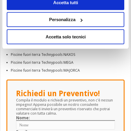
Accetta tutti
Sei indeciso su quale piscina scegliere? Vuoi ulteriori
informazioni o offerte?
Compila il Form sottostante, ti risponderemo al più presto!
Personalizza
Articoli correlati:
Accetta solo tecnici
Piscine fuori terra Technypools ABSOLUT
Piscine fuori terra Technypools NIAGARA
Piscine fuori terra Technypools NAXOS
Piscine fuori terra Technypools MEGA
Piscine fuori terra Technypools MAJORCA
Richiedi un Preventivo!
Compila il modulo e richiedi un preventivo, non c'è nessun
impegno! Appena possibile un nostro consulente
commerciale ti invierà un preventivo riservato che potrai
valutare con tutta calma.
Nome: