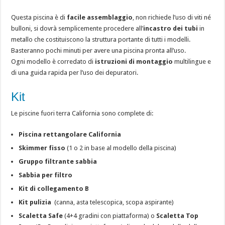
Questa piscina è di
facile assemblaggio
, non richiede l’uso di viti né
bulloni, si dovrà semplicemente procedere all’
incastro dei tubi
in
metallo che costituiscono la struttura portante di tutti i modelli.
Basteranno pochi minuti per avere una piscina pronta all’uso.
Ogni modello è corredato di
istruzioni di montaggio
multilingue e
di una guida rapida per l’uso dei depuratori.
Kit
Le piscine fuori terra California sono complete di:
Piscina rettangolare California
Skimmer fisso
(1 o 2 in base al modello della piscina)
Gruppo filtrante sabbia
Sabbia per filtro
Kit di collegamento B
Kit pulizia
(canna, asta telescopica, scopa aspirante)
Scaletta Safe
(4+4 gradini con piattaforma) o
Scaletta Top