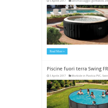
5 Aprile 2017
Idromassaggio gonfiabile
,
In
Read More »
Piscine fuori terra Swing
3 Aprile 2017
Morbide in Plastica PVC
,
Swin