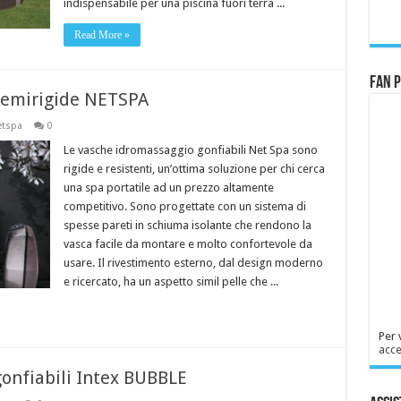
indispensabile per una piscina fuori terra ...
Read More »
Fan 
semirigide NETSPA
tspa
0
Le vasche idromassaggio gonfiabili Net Spa sono
rigide e resistenti, un’ottima soluzione per chi cerca
una spa portatile ad un prezzo altamente
competitivo. Sono progettate con un sistema di
spesse pareti in schiuma isolante che rendono la
vasca facile da montare e molto confortevole da
usare. Il rivestimento esterno, dal design moderno
e ricercato, ha un aspetto simil pelle che ...
Per 
acce
onfiabili Intex BUBBLE