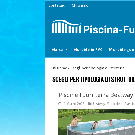
Contattaci
Chi siamo
Marca
Morbide in PVC
Morbide gonf
Home
/
Scegli per tipologia di Struttura
Scegli per tipologia di Struttur
Piscine fuori terra Bestwa
11 Marzo 2022
Bestway
,
Morbide in Plastic