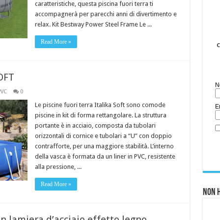
caratteristiche, questa piscina fuori terra ti
accompagnerà per parecchi anni di divertimento e
relax. Kit Bestway Power Steel Frame Le ...
Read More »
C
SOFT
N
PVC
0
Le piscine fuori terra Italika Soft sono comode
E
piscine in kit di forma rettangolare. La struttura
portante è in acciaio, composta da tubolari
orizzontali di cornice e tubolari a “U” con doppio
contrafforte, per una maggiore stabilità. L’interno
della vasca è formata da un liner in PVC, resistente
alla pressione, ...
Read More »
Non h
in lamiera d’acciaio effetto legno