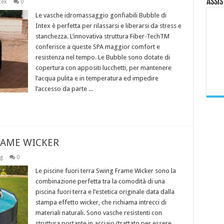
Assis
tex
0
Le vasche idromassaggio gonfiabili Bubble di
Intex è perfetta per rilassarsi e liberarsi da stress e
stanchezza. L’innovativa struttura Fiber-TechTM
conferisce a queste SPA maggior comfort e
resistenza nel tempo. Le Bubble sono dotate di
copertura con appositi lucchetti, per mantenere
l’acqua pulita e in temperatura ed impedire
l’accesso da parte ...
 FRAME WICKER
g
0
Le piscine fuori terra Swing Frame Wicker sono la
combinazione perfetta tra la comodità di una
piscina fuori terra e l’estetica originale data dalla
stampa effetto wicker, che richiama intrecci di
materiali naturali. Sono vasche resistenti con
struttura portante in acciaio (trattato per essere