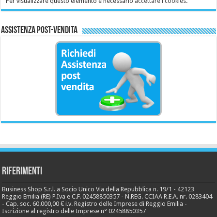
Per visualizzare questo elemento è necessario
accettare i cookies
.
Assistenza Post-Vendita
Riferimenti
Business Shop S.r.l. a Socio Unico Via della Repubblica n. 19/1 - 42123
Reggio Emilia (RE) P.Iva e C.F. 02458850357 - N.REG. CCIAA R.E.A. nr. 0283404
- Cap. soc. 60.000,00 € i.v. Registro delle Imprese di Reggio Emilia -
Iscrizione al registro delle Imprese n° 02458850357