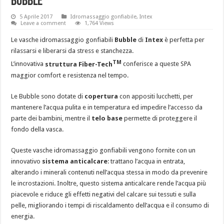
BUBBLE
5 Aprile 2017
Idromassaggio gonfiabile
,
Intex
Leave a comment
1,764 Views
Le vasche idromassaggio gonfiabili
Bubble
di
Intex
è perfetta per
rilassarsi e liberarsi da stress e stanchezza.
TM
L’innovativa
struttura Fiber-Tech
conferisce a queste SPA
maggior comfort e resistenza nel tempo.
Le Bubble sono dotate di
copertura
con appositi lucchetti, per
mantenere l’acqua pulita e in temperatura ed impedire l’accesso da
parte dei bambini, mentre il
telo base
permette di proteggere il
fondo della vasca.
Queste vasche idromassaggio gonfiabili vengono fornite con un
innovativo
sistema anticalcare
: trattano l’acqua in entrata,
alterando i minerali contenuti nell’acqua stessa in modo da prevenire
le incrostazioni. Inoltre, questo sistema anticalcare rende l’acqua più
piacevole e riduce gli effetti negativi del calcare sui tessuti e sulla
pelle, migliorando i tempi di riscaldamento dell’acqua e il consumo di
energia.