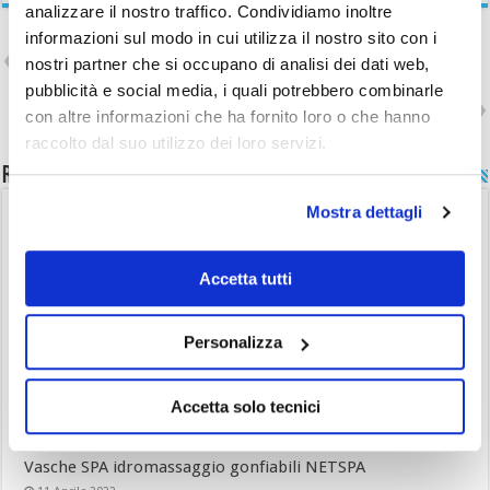
analizzare il nostro traffico. Condividiamo inoltre
informazioni sul modo in cui utilizza il nostro sito con i
Previous
Piscine fuori terra Swing FRAME
nostri partner che si occupano di analisi dei dati web,
WICKER
pubblicità e social media, i quali potrebbero combinarle
Next
Vasche SPA idromassaggio
con altre informazioni che ha fornito loro o che hanno
semirigide NETSPA
raccolto dal suo utilizzo dei loro servizi.
Related Articles
Mostra dettagli
Accetta tutti
Personalizza
Accetta solo tecnici
Vasche SPA idromassaggio gonfiabili NETSPA