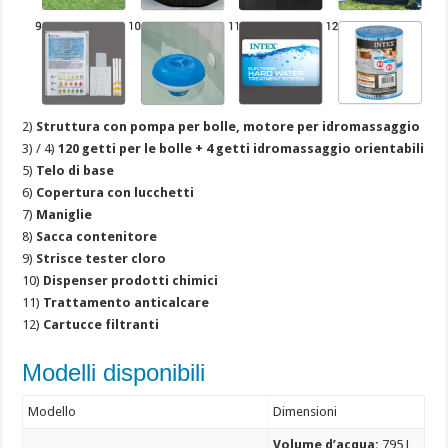
2)
Struttura con pompa per bolle, motore per idromassaggio
3) / 4)
120 getti per le bolle + 4 getti idromassaggio orientabili
5)
Telo di base
6)
Copertura con lucchetti
7)
Maniglie
8)
Sacca contenitore
9)
Strisce tester cloro
10)
Dispenser prodotti chimici
11)
Trattamento anticalcare
12)
Cartucce filtranti
Modelli disponibili
Modello
Dimensioni
Volume d’acqua:
795 L