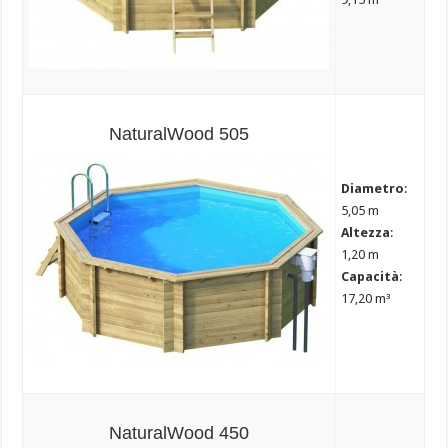
NaturalWood 505
Diametro
:
5,05 m
Altezza
:
1,20 m
Capacità
:
17,20 m³
NaturalWood 450