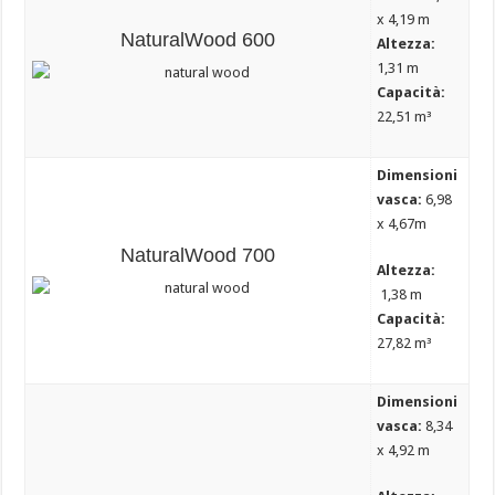
x 4,19 m
NaturalWood 600
Altezza:
1,31 m
Capacità:
22,51 m³
Dimensioni
vasca:
6,98
x 4,67m
NaturalWood 700
Altezza:
1,38 m
Capacità:
27,82 m³
Dimensioni
vasca:
8,34
x 4,92 m