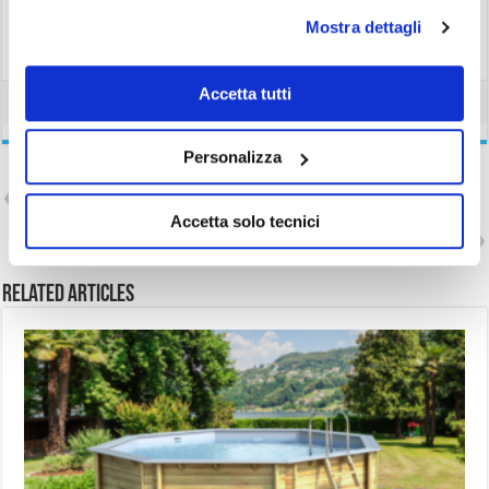
Mostra dettagli
Accetta tutti
Personalizza
Previous
Piscine fuori terra Gre BORA
BORA
Accetta solo tecnici
Next
L’ Azienda Gre
Related Articles