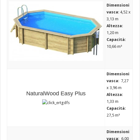
Dimensioni
vasca
: 4,52 x
3,13 m
Altezza
:
1,20 m
Capacità
:
10,66 m³
Di
mensioni
vasca
: 7,27
x 3,96 m
NaturalWood Easy Plus
Altezza
:
1,33 m
Capacità
:
27,5 m³
Dimensioni
vasca:
6,00