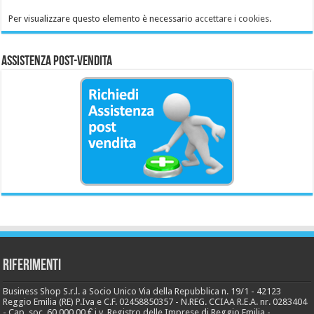
Per visualizzare questo elemento è necessario
accettare i cookies
.
Assistenza Post-Vendita
Riferimenti
Business Shop S.r.l. a Socio Unico Via della Repubblica n. 19/1 - 42123
Reggio Emilia (RE) P.Iva e C.F. 02458850357 - N.REG. CCIAA R.E.A. nr. 0283404
- Cap. soc. 60.000,00 € i.v. Registro delle Imprese di Reggio Emilia -