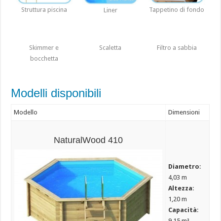
Tappetino di fondo
Struttura piscina
Liner
Skimmer e
Scaletta
Filtro a sabbia
bocchetta
Modelli disponibili
Modello
Dimensioni
NaturalWood 410
Diametro
:
4,03 m
Altezza
:
1,20 m
Capacità
:
9,15 m³