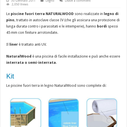
30 Gennaio 2011
Legno
Leave a comment
2,050 Views
Le
piscine fuori terra NATURAL
WOOD
sono realizzate in
legno di
pino
, trattato in autoclave classe IV (che gli assicura una protezione di
lunga durata contro i parassitati e le intemperie), hanno
bordi
spessi
45 mm con finiture arrotondate.
Il
liner
è trattato anti UV.
NaturalWood
è una piscina di facile installazione e può anche essere
interrata o semi-interrata
.
Kit
Le piscine fuori terra in legno NaturalWood sono complete di: