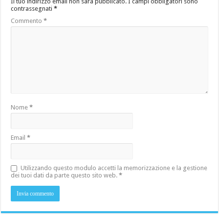
Il tuo indirizzo email non sarà pubblicato.
I campi obbligatori sono
contrassegnati
*
Commento
*
Nome
*
Email
*
Utilizzando questo modulo accetti la memorizzazione e la gestione
dei tuoi dati da parte questo sito web.
*