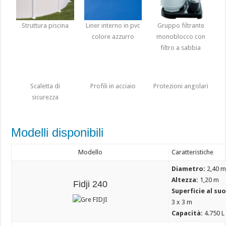
Struttura piscina
Liner interno in pvc
Gruppo filtrante
colore azzurro
monoblocco con
filtro a sabbia
Scaletta di
Profili in acciaio
Protezioni angolari
sicurezza
Modelli disponibili
Modello
Caratteristiche
Diametro:
2,40 
Altezza:
1,20 m
Fidji 240
Superficie al su
3 x 3 m
Capacità:
4.750 L