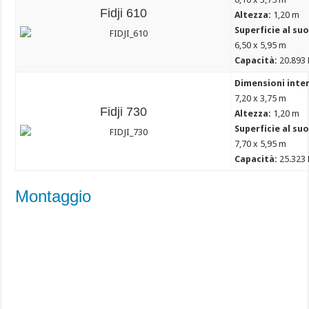
Fidji 610
Altezza:
1,20 m
Superficie al su
6,50 x 5,95 m
Capacità:
20.893 
Dimensioni inte
7,20 x 3,75 m
Fidji 730
Altezza:
1,20 m
Superficie al su
7,70 x 5,95 m
Capacità:
25.323 
Montaggio