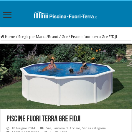
Home
/
Scegli per Marca/Brand
/
Gre
/
Piscine fuori terra Gre FIDJI
Piscine fuori terra Gre FIDJI
10 Giugno 2014
Gre
,
Lamiera di Acciaio
,
Senza categoria