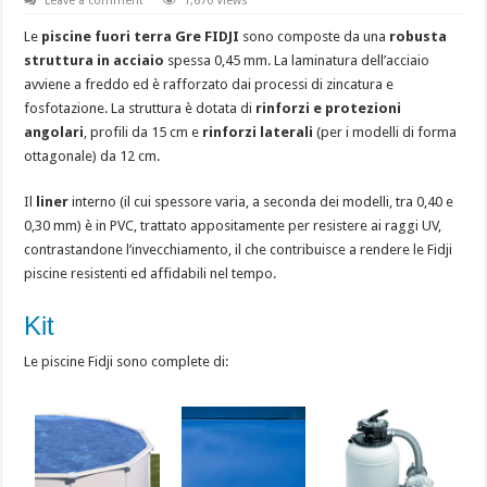
Leave a comment
1,670 Views
Le
piscine fuori terra
Gre FIDJI
sono composte da una
robusta
struttura in acciaio
spessa 0,45 mm. La laminatura dell’acciaio
avviene a freddo ed è rafforzato dai processi di zincatura e
fosfotazione. La struttura è dotata di
rinforzi e protezioni
angolari
, profili da 15 cm e
rinforzi laterali
(per i modelli di forma
ottagonale) da 12 cm.
Il
liner
interno (il cui spessore varia, a seconda dei modelli, tra 0,40 e
0,30 mm) è in PVC, trattato appositamente per resistere ai raggi UV,
contrastandone l’invecchiamento, il che contribuisce a rendere le Fidji
piscine resistenti ed affidabili nel tempo.
Kit
Le piscine Fidji sono complete di: