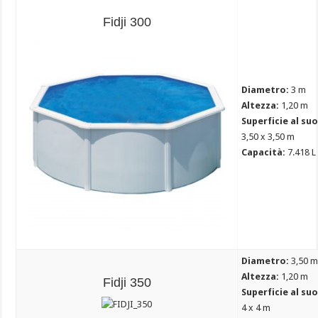
Fidji 300
Diametro:
3 m
Altezza:
1,20 m
Superficie al suo
3,50 x 3,50 m
Capacità:
7.418 L
Diametro:
3,50 
Altezza:
1,20 m
Fidji 350
Superficie al su
4 x 4 m