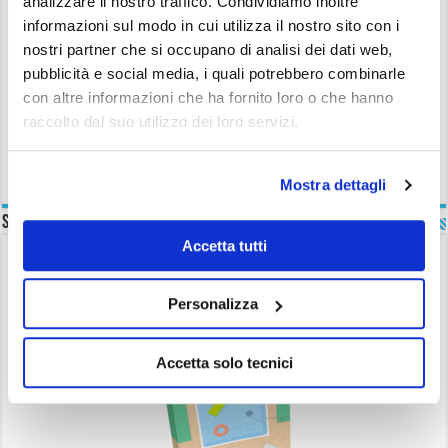
analizzare il nostro traffico. Condividiamo inoltre
informazioni sul modo in cui utilizza il nostro sito con i
L’azienda New Plast nasce negli anni 50 del 900 con il nome di
nostri partner che si occupano di analisi dei dati web,
Plastoflex e nel giro di breve tempo diviene un’ importante realtà
pubblicità e social media, i quali potrebbero combinarle
industriale. La ricerca nella soddisfazione del cliente la porta ad una
con altre informazioni che ha fornito loro o che hanno
costante attenzione per le materie prime, i particolari e le rifiniture. I
raccolto dal suo utilizzo dei loro servizi.
prodotti sono garantiti ...
Read More »
Mostra dettagli
Scarica la Guida
Accetta tutti
Scarica Gratuitamente!
Personalizza
Accetta solo tecnici